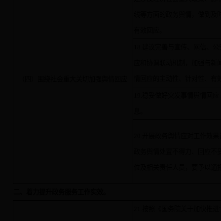
线等方面的政务舆情，做到及
有效回应。
18.建议完善与宣传、网信、
应和协调联动机制，加强与新
情回应的主动性、针对性、有
（四）围绕社会重大关切加强舆情回应
19.稳妥做好突发事情舆情回
息。
20.开展政务舆情应对工作效
政务舆情处置不得力、回应不
位及相关责任人员，要予以通
二、着力提升政务服务工作实效。
21.
按照《国务院关于加快推进