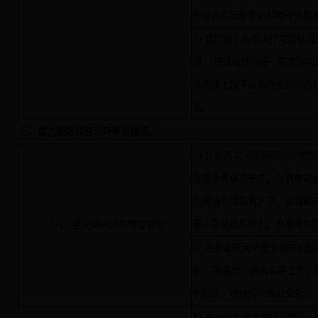
作日内公开变更后的相关信息
29.实行网上办事大厅与实体
理， 建设和使用统一的咨询问
确保线上线下办事服务信息内
事。
三、着力推进政务公开平台建设。
30.认真落实《政府网站发展指引
按照考评体系要求，认真做好
府网站管理服务水平。加强政
源，强化信息搜索，办事服务
（八）强化政府网站建设管理
31.完善政府网站安全保障和
击、 防篡改、防病毒等工作。
护制度，确保用户信息安全。
32.充分发挥政务微博、微信