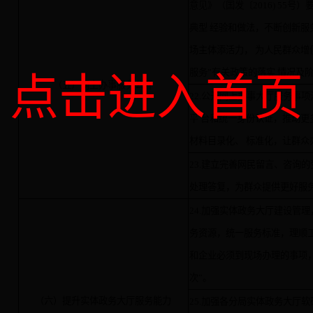
意见》（国发〔
2016) 55
号）
典型
经验和做法，不断创新服
场主体添活力，
为人民群众增
服务
”
有关政策的落实
情况及
点击进入首页
（五）网上办事服务公开
22.公开网上办事大厅服务事
平 台和统一身份认证，推动更
材料目录化、 标准化，让群众
23.
建立完善网民留言、咨询的
处
理答复，为群众提供更好服
24.
加强实体政务大厅建设管理
务
资源，统一服务标准，理顺
和企业必
须到现场办理的事项
次
”
。
（六）提升实体政务大厅服务能力
25.加强各分局实体政务大厅