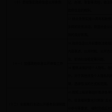
（十）贯彻落实政府信息公开条例
记、办理、答复等流程，依法
政府信息的权利。
37.结合条例实施10周年和
多样的宣传活动，营造社会公
督的良好氛围。
38.政府信息公开前要依法依
内容表述、公开时机、公开方
信、影响社会稳定等问题。
（十一）加强政府信息公开审查工作
39.要依法保护好个人隐私，
外，对于其他涉及个人隐私的
理，选择恰当的方式和范围。
40.按照上级部署组织推进各
作。目录编制要充分体现“五公
（十二）全面推行主动公开基本目录制度
众参与等要求。 编制完成后对