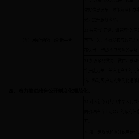
做好信息发布、政策解读和办
效，提升服务水平。
33.按照“谁开设、谁管理”的
（九）用好“两微一端”新平台
审查把关，不得发布与政府职
布失当、 造成不良影响的要及
34.加强政务微博、微信、移
维护能力差、关注用户少的可
信、移动客 户端的集约化运维
四、着力推进政务公开制度化规范化。
35.对照新修订的《中华人民
面梳理应当主动公开的政府信
开。
36.进一步规范和提升依申请