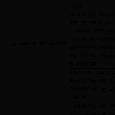
解和支持。
14.加强制度建设，落实信息
要履行好重大政策“第一解读人
会、政策吹风会等方式，深入
工作考虑等，及时准确传递权
（三）围绕稳定市场预期加强政策解读
15.对一些专业性较强的政策
数据、生动实例等，进行形象
楚，避免误解误读。
16.重点抓好防范化解重大风
防治相关政策措施的解读工作
好政策解读的节奏和力度，主
造良好环境。
17.增强舆情风险防控意识，
是涉及经济社会重大政策、影