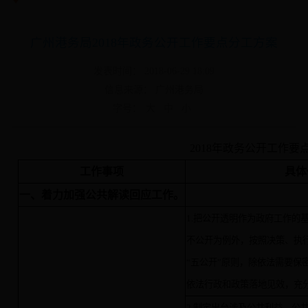
广州港务局2018年政务公开工作要点分工方案
发表时间： 2018-06-29 18:09
信息来源： 广州港务局
字号：
大
中
小
2018年政务公开工作要
工作事项
具体
一、着力加强公共解读回应工作。
1.把公开透明作为政府工作的
不公开为例外，按照决策、执
“五公开”原则，除依法需要保
依法行政和政策落地见效，充
2.制定出台涉及公共利益、公