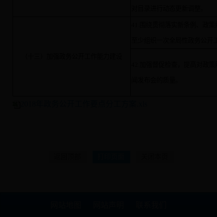
对目录进行动态更新调整。
41.围绕贯彻落实新条例、政
至少组织一次全局性政务公开
（十三）加强政务公开工作能力建设
42.加强督促检查，提高对政
闻发布会的质量。
2018年政务公开工作要点分工方案.xls
返回顶部
打印页面
关闭本页
网站地图
网站声明
联系我们