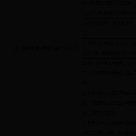
部门要按职责做好有关工作。
8.做好本单位财政预决算信息
9.按照政府数据年度开放计划
作。
10.做好公共资源交易公告、
（二）围绕重点领域加大主动公开力度
成交信息、履约信息以及有关
11.进一步推进精准脱贫、港
开，注重运用技术手段实现公
用。
12.把重点领域信息公开纳入
进；在政府信息公开工作年度
况，接收社会监督。
13.牢牢把握推动高质量发展
读好相关政策措施、执行情况