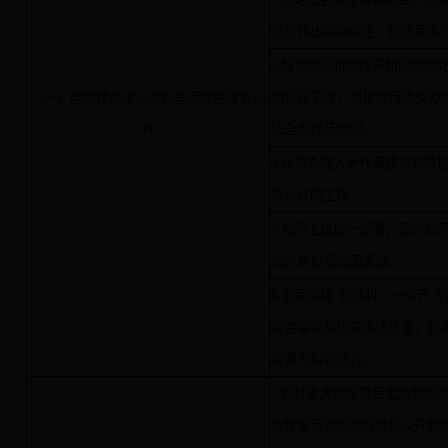
信息作出明确规定，使政策执
3.结合政府机构改革和职能优
和公开工作，强化对行政权力
（一）围绕建设法治政府全面推进政务公
法全面规范履职。
开
4.认真办理人大代表建议和政
外公开的工作。
5.按照上级统一部署，及时公
和外商投资负面清单。
6.全面实施“双随机、一公开
综合监管和检查执法信息，提
威慑力和公信力。
7.抓好重大建设项目批准和实
业建设等领域政府信息公开制