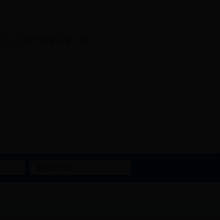
纭畾
鍏� 6 鏉� 鍏� 1 椤�
国内外港口