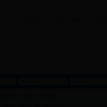
棣栭〉
1
鏈〉
绗� 1 椤� 杞�
椤�
党政机关团体
交通行业
网站地图
网站声明
联系我们
广州港务局 版权所有
粤ICP备06018762号-1